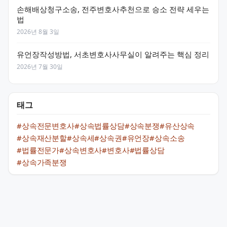
손해배상청구소송, 전주변호사추천으로 승소 전략 세우는
법
2026년 8월 3일
유언장작성방법, 서초변호사사무실이 알려주는 핵심 정리
2026년 7월 30일
태그
#상속전문변호사
#상속법률상담
#상속분쟁
#유산상속
#상속재산분할
#상속세
#상속권
#유언장
#상속소송
#법률전문가
#상속변호사
#변호사
#법률상담
#상속가족분쟁