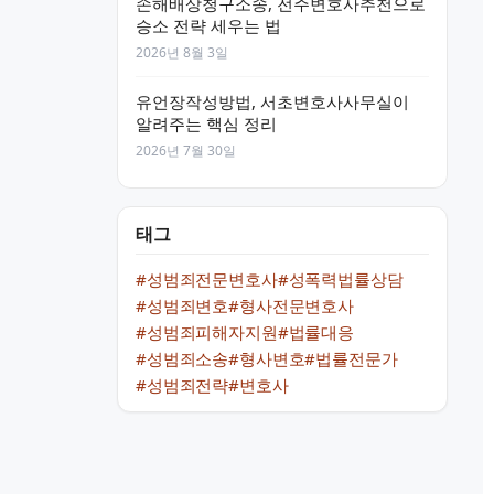
손해배상청구소송, 전주변호사추천으로
승소 전략 세우는 법
2026년 8월 3일
유언장작성방법, 서초변호사사무실이
알려주는 핵심 정리
2026년 7월 30일
태그
#성범죄전문변호사
#성폭력법률상담
#성범죄변호
#형사전문변호사
#성범죄피해자지원
#법률대응
#성범죄소송
#형사변호
#법률전문가
#성범죄전략
#변호사