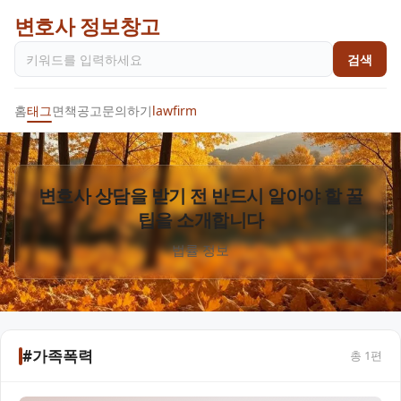
변호사 정보창고
검색
홈
태그
면책공고
문의하기
lawfirm
변호사 상담을 받기 전 반드시 알아야 할 꿀
팁을 소개합니다
법률 정보
#가족폭력
총
1
편