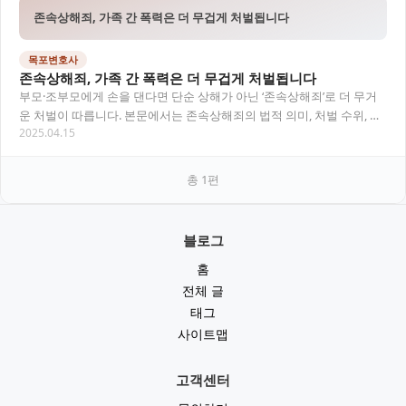
존속상해죄, 가족 간 폭력은 더 무겁게 처벌됩니다
목포변호사
존속상해죄, 가족 간 폭력은 더 무겁게 처벌됩니다
부모·조부모에게 손을 댄다면 단순 상해가 아닌 ‘존속상해죄’로 더 무거
운 처벌이 따릅니다. 본문에서는 존속상해죄의 법적 의미, 처벌 수위, 판
2025.04.15
례, 대응 방안까지 자세히 정리하였습니…
총
1
편
블로그
홈
전체 글
태그
사이트맵
고객센터