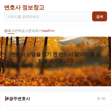
변호사 정보창고
검색
홈
태그
면책공고
문의하기
lawfirm
변호사 상담을 받기 전 반드시 알아야 할 꿀
팁을 소개합니다
법률 정보
#광주변호사
총
3
편