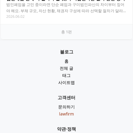
법인폐업을 고민 중이라면 단순 폐업과 구미법인파산의 차이부터 짚어
야 해요. 부채 규모, 자산 현황, 채권자 구성에 따라 선택할 절차가 달라지
2026.06.02
며, 잘못 판단하면 대표자 개인 책임으로…
총
1
편
블로그
홈
전체 글
태그
사이트맵
고객센터
문의하기
lawfirm
약관·정책