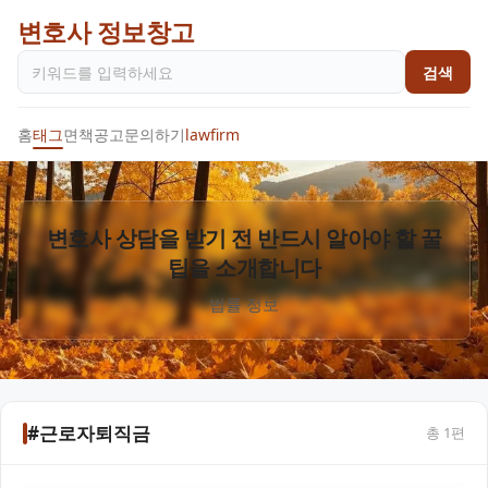
변호사 정보창고
검색
홈
태그
면책공고
문의하기
lawfirm
변호사 상담을 받기 전 반드시 알아야 할 꿀
팁을 소개합니다
법률 정보
#근로자퇴직금
총
1
편