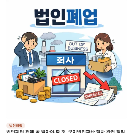
법인폐업
법인폐업 전에 꼭 알아야 할 것, 구미법인파산 절차 완전 정리