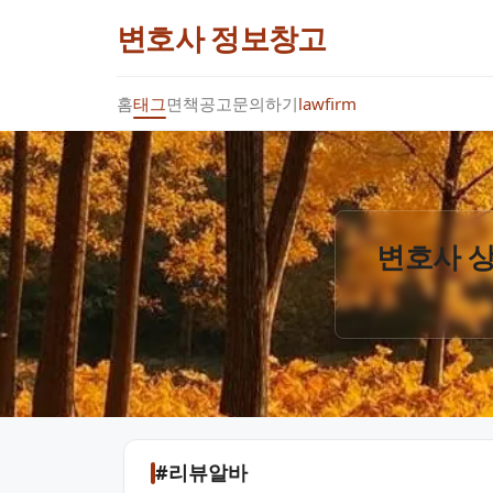
변호사 정보창고
홈
태그
면책공고
문의하기
lawfirm
변호사 상
#리뷰알바