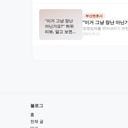
부산변호사
“이거 그냥 장난
“이거 그냥 장난 아닌
아닌가요?” 허위
경쟁업체를 깎아내리기 위한 악
리뷰, 알고 보면
2025.05.21
죄로 형사처벌될…
업무방해죄입니다
블로그
홈
전체 글