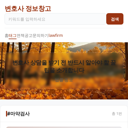
변호사 정보창고
검색
홈
태그
면책공고
문의하기
lawfirm
변호사 상담을 받기 전 반드시 알아야 할 꿀
팁을 소개합니다
법률 정보
#마약검사
총
1
편