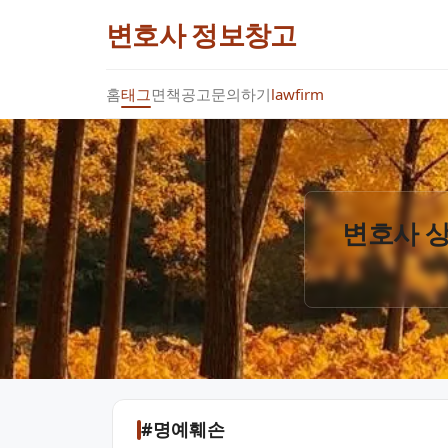
변호사 정보창고
홈
태그
면책공고
문의하기
lawfirm
변호사 상
#명예훼손