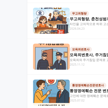
무고죄형량
무고죄형량, 춘천성범
타인을 고의적으로 허위 고소
2026.04.23
완전히 바꿔놓을 수…
모욕죄변호사
모욕죄변호사, 주거침
모욕죄와 주거침입 문제로 
2025.11.12
큰 처벌을 받게 되는 경우…
통영명예훼손전문변호사
통영명예훼손 전문 변
고인에 대한 명예훼손 문제로
2025.07.02
영명예훼손 전문 변호사로…