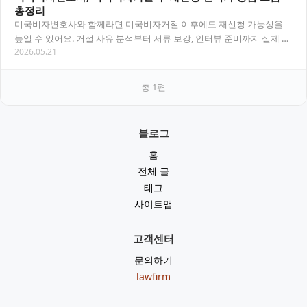
총정리
미국비자변호사와 함께라면 미국비자거절 이후에도 재신청 가능성을
높일 수 있어요. 거절 사유 분석부터 서류 보강, 인터뷰 준비까지 실제 상
2026.05.21
담 흐름을 중심으로 정리했습니다. 목차 미국…
총
1
편
블로그
홈
전체 글
태그
사이트맵
고객센터
문의하기
lawfirm