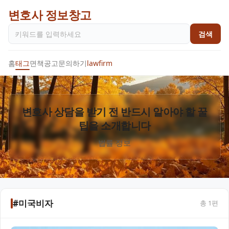
변호사 정보창고
검색
홈
태그
면책공고
문의하기
lawfirm
변호사 상담을 받기 전 반드시 알아야 할 꿀
팁을 소개합니다
법률 정보
#미국비자
총
1
편