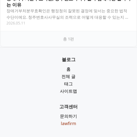
는 이유
장애거부처분무효확인은 행정청의 잘못된 결정에 맞서는 중요한 법적
수단이에요. 청주변호사사무실의 조력으로 어떻게 대응할 수 있는지 실
2026.05.11
제 흐름 중심으로 정리했어요. 목차 장애거부처분무…
총
1
편
블로그
홈
전체 글
태그
사이트맵
고객센터
문의하기
lawfirm