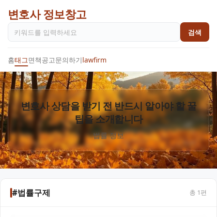
변호사 정보창고
검색
홈
태그
면책공고
문의하기
lawfirm
변호사 상담을 받기 전 반드시 알아야 할 꿀
팁을 소개합니다
법률 정보
#법률구제
총
1
편