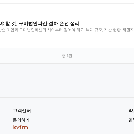
야 할 것, 구미법인파산 절차 완전 정리
순 폐업과 구미법인파산의 차이부터 짚어야 해요. 부채 규모, 자산 현황, 채권자
총
1
편
고객센터
약
문의하기
면
lawfirm