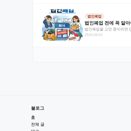
법인폐업
법인폐업 전에 꼭 알아
법인폐업을 고민 중이라면 단
2026.06.02
대표자 개인 책임으로…
블로그
홈
전체 글