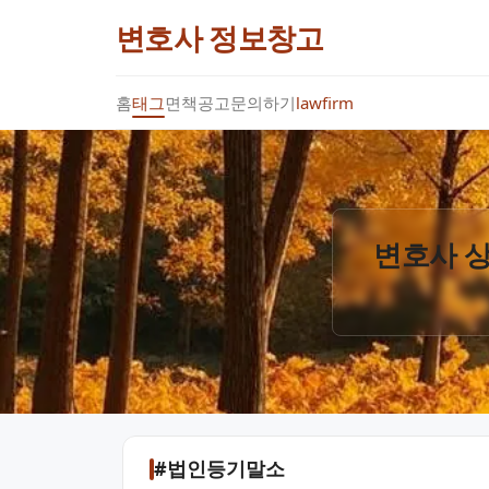
변호사 정보창고
홈
태그
면책공고
문의하기
lawfirm
변호사 상
#법인등기말소