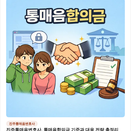
진주통매음변호사
진주통매음변호사, 통매음합의금 기준과 대응 전략 총정리