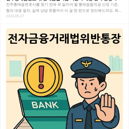
진주통매음변호사를 찾기 전에 꼭 알아야 할 통매음합의금 산정 기준,
혐의 대응 절차, 실제 상담 흐름까지 이 글 한 편으로 정리해드려요. 목차
2026.05.27
진주통매음변호사가 필요한 순간, 어떤…