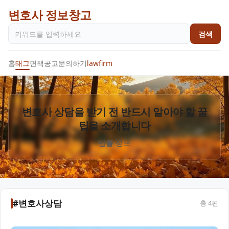
변호사 정보창고
검색
홈
태그
면책공고
문의하기
lawfirm
변호사 상담을 받기 전 반드시 알아야 할 꿀
팁을 소개합니다
법률 정보
#변호사상담
총
4
편