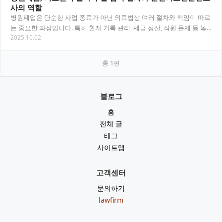
사의 역할
병원폐업은 단순한 사업 종료가 아닌 의료법상 여러 절차와 책임이 따르
는 중요한 과정입니다. 특히 환자 기록 관리, 세금 정산, 직원 문제 등 놓
2025.10.02
치기 쉬운 법적 의무가 많아 순천의료…
총
1
편
블로그
홈
전체 글
태그
사이트맵
고객센터
문의하기
lawfirm