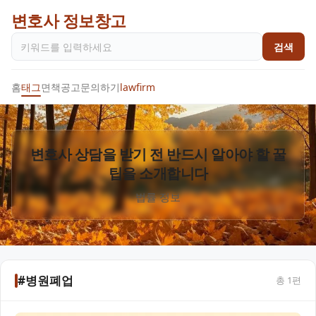
변호사 정보창고
검색
홈
태그
면책공고
문의하기
lawfirm
변호사 상담을 받기 전 반드시 알아야 할 꿀
팁을 소개합니다
법률 정보
#병원폐업
총
1
편