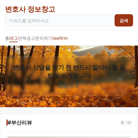
변호사 정보창고
검색
홈
태그
면책공고
문의하기
lawfirm
변호사 상담을 받기 전 반드시 알아야 할 꿀
팁을 소개합니다
법률 정보
#부산리뷰
총
1
편