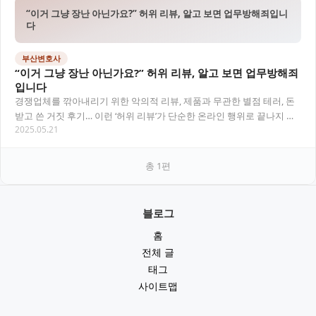
“이거 그냥 장난 아닌가요?” 허위 리뷰, 알고 보면 업무방해죄입니
다
부산변호사
“이거 그냥 장난 아닌가요?” 허위 리뷰, 알고 보면 업무방해죄
입니다
경쟁업체를 깎아내리기 위한 악의적 리뷰, 제품과 무관한 별점 테러, 돈
받고 쓴 거짓 후기… 이런 ‘허위 리뷰’가 단순한 온라인 행위로 끝나지 않
2025.05.21
고, 형법상 업무방해죄로 형사처벌될…
총
1
편
블로그
홈
전체 글
태그
사이트맵