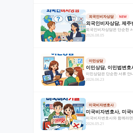
외국인비자상담
NEW
외국인비자상담, 제주
외국인비자상담은 단순한 서류
2026.08.05
리했어요. 목차 외국인비…
이민상담
이민상담, 이민법변호사
이민상담은 단순한 서류 안내
2026.06.23
글에서 핵심 절차…
미국비자변호사
미국비자변호사, 미국
미국비자변호사와 함께라면 미
2026.05.21
정리했습니다. 목차 미국…