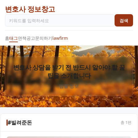
변호사 정보창고
검색
홈
태그
면책공고
문의하기
lawfirm
변호사 상담을 받기 전 반드시 알아야 할 꿀
팁을 소개합니다
법률 정보
#빌려준돈
총
1
편