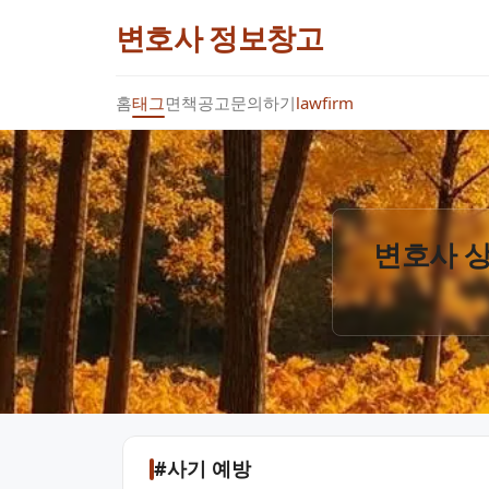
변호사 정보창고
홈
태그
면책공고
문의하기
lawfirm
변호사 상
#사기 예방