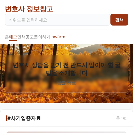
변호사 정보창고
검색
홈
태그
면책공고
문의하기
lawfirm
변호사 상담을 받기 전 반드시 알아야 할 꿀
팁을 소개합니다
법률 정보
#사기입증자료
총
1
편