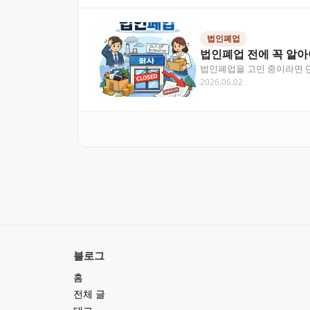
법인폐업
법인폐업 전에 꼭 알아
법인폐업을 고민 중이라면 단
2026.06.02
대표자 개인 책임으로…
블로그
홈
전체 글