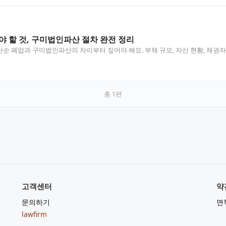
야 할 것, 구미법인파산 절차 완전 정리
순 폐업과 구미법인파산의 차이부터 짚어야 해요. 부채 규모, 자산 현황, 채권자
총
1
편
고객센터
약
문의하기
면
lawfirm