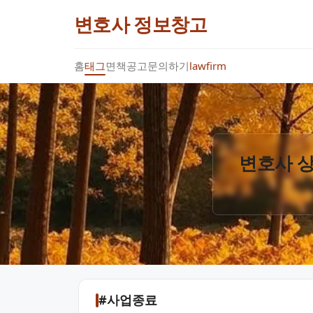
변호사 정보창고
홈
태그
면책공고
문의하기
lawfirm
변호사 상
#사업종료