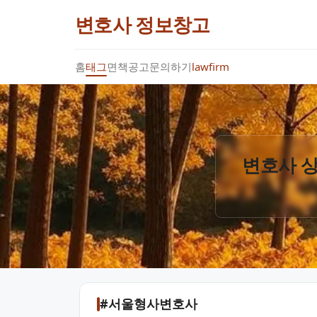
변호사 정보창고
홈
태그
면책공고
문의하기
lawfirm
변호사 상
#서울형사변호사