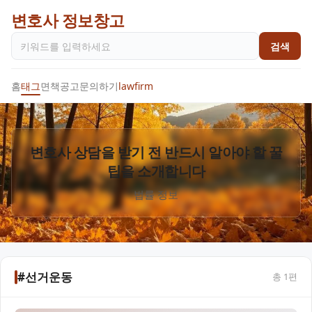
변호사 정보창고
검색
홈
태그
면책공고
문의하기
lawfirm
변호사 상담을 받기 전 반드시 알아야 할 꿀
팁을 소개합니다
법률 정보
#선거운동
총
1
편