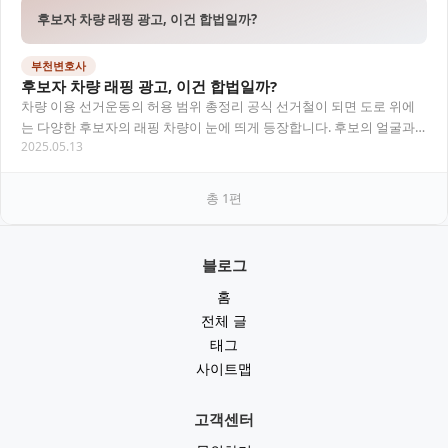
후보자 차량 래핑 광고, 이건 합법일까?
부천변호사
후보자 차량 래핑 광고, 이건 합법일까?
차량 이용 선거운동의 허용 범위 총정리 공식 선거철이 되면 도로 위에
는 다양한 후보자의 래핑 차량이 눈에 띄게 등장합니다. 후보의 얼굴과
2025.05.13
이름, 정당명, 대표 공약이 대형 인쇄물로…
총
1
편
블로그
홈
전체 글
태그
사이트맵
고객센터