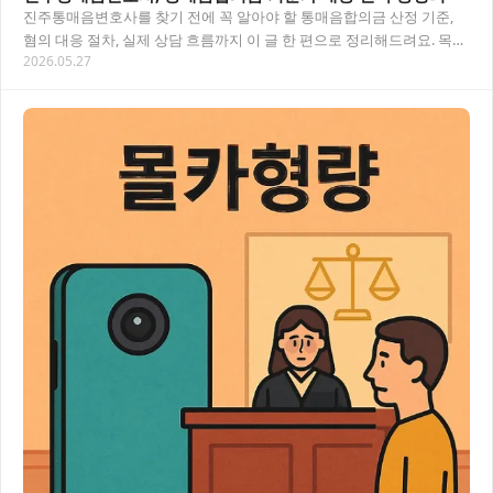
진주통매음변호사를 찾기 전에 꼭 알아야 할 통매음합의금 산정 기준,
혐의 대응 절차, 실제 상담 흐름까지 이 글 한 편으로 정리해드려요. 목차
2026.05.27
진주통매음변호사가 필요한 순간, 어떤…