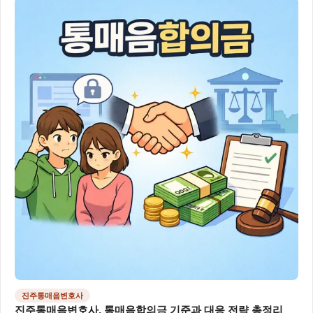
진주통매음변호사
진주통매음변호사, 통매음합의금 기준과 대응 전략 총정리