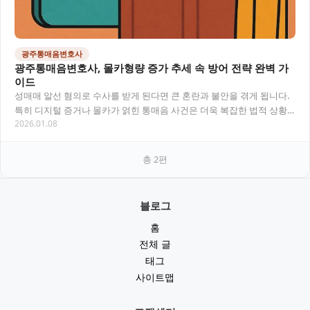
광주통매음변호사
광주통매음변호사, 몰카형량 증가 추세 속 방어 전략 완벽 가
이드
성매매 알선 혐의로 수사를 받게 된다면 큰 혼란과 불안을 겪게 됩니다.
특히 디지털 증거나 몰카가 얽힌 통매음 사건은 더욱 복잡한 법적 상황
2026.01.08
에 놓이게 됩니다. 광주통매음 전문 변호…
총
2
편
블로그
홈
전체 글
태그
사이트맵