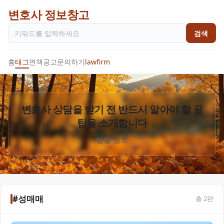
변호사 정보창고
검색
홈
태그
면책공고
문의하기
lawfirm
변호사 상담을 받기 전 반드시 알아야 할 꿀
팁을 소개합니다
법률 정보
#성매매
총
2
편