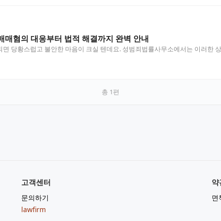
매매혐의 대응부터 법적 해결까지 완벽 안내
되면 당황스럽고 불안한 마음이 크실 텐데요. 성범죄법률사무소에서는 이러한 상
…
총
1
편
고객센터
약
문의하기
면
lawfirm