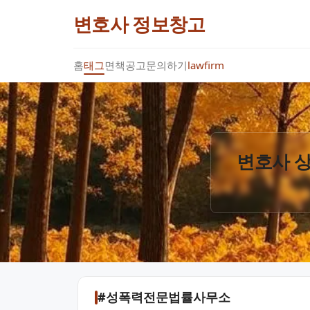
변호사 정보창고
홈
태그
면책공고
문의하기
lawfirm
변호사 상
#성폭력전문법률사무소