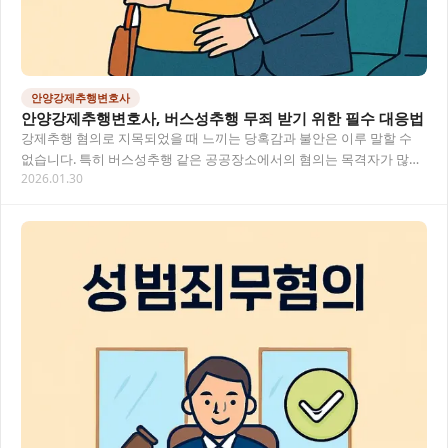
안양강제추행변호사
안양강제추행변호사, 버스성추행 무죄 받기 위한 필수 대응법
강제추행 혐의로 지목되었을 때 느끼는 당혹감과 불안은 이루 말할 수
없습니다. 특히 버스성추행 같은 공공장소에서의 혐의는 목격자가 많아
2026.01.30
더욱 난처한 상황이 될 수 있어요. 이 글에…