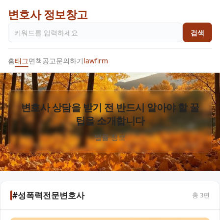
변호사 정보창고
검색
홈
태그
면책공고
문의하기
lawfirm
변호사 상담을 받기 전 반드시 알아야 할 꿀
팁을 소개합니다
법률 정보
#성폭력전문변호사
총
3
편