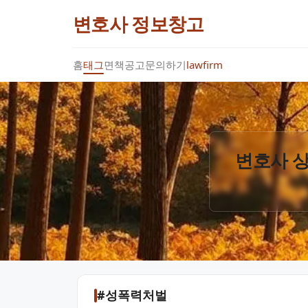
변호사 정보창고
홈
태그
면책공고
문의하기
lawfirm
변호사 상
#성폭력처벌