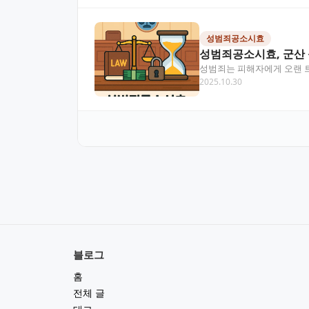
성범죄공소시효
성범죄공소시효, 군산
성범죄는 피해자에게 오랜 
2025.10.30
있어요. 이 글에서는 성범…
블로그
홈
전체 글