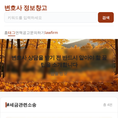
변호사 정보창고
검색
홈
태그
면책공고
문의하기
lawfirm
변호사 상담을 받기 전 반드시 알아야 할 꿀
팁을 소개합니다
법률 정보
#세금관련소송
총
4
편