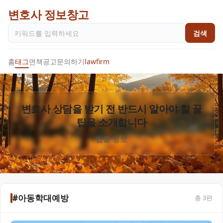
변호사 정보창고
검색
홈
태그
면책공고
문의하기
lawfirm
변호사 상담을 받기 전 반드시 알아야 할 꿀
팁을 소개합니다
법률 정보
#아동학대예방
총
3
편