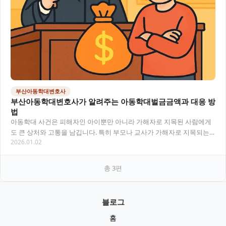
부산아동학대변호사
부산아동학대변호사가 알려주는 아동학대벌금금액과 대응 방
법
아동학대 사건은 피해자인 아이뿐만 아니라 가해자로 지목된 사람에게
도 큰 상처와 고통을 남깁니다. 특히 부모나 교사가 가해자로 지목되는
2026.01.02
경우, 벌금이나 형사처벌 외에도 사회적 낙인과…
총
3
편
블로그
홈