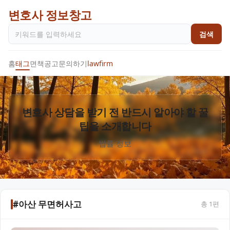
변호사 정보창고
검색
홈
태그
면책공고
문의하기
lawfirm
변호사 상담을 받기 전 반드시 알아야 할 꿀
팁을 소개합니다
법률 정보
#아산 무면허사고
총
1
편