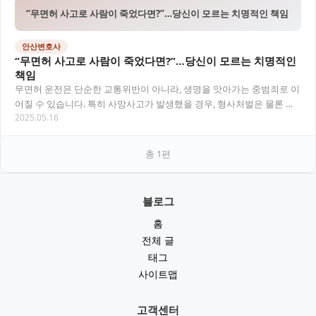
“무면허 사고로 사람이 죽었다면?”…당신이 모르는 치명적인 책임
안산변호사
“무면허 사고로 사람이 죽었다면?”…당신이 모르는 치명적인
책임
무면허 운전은 단순한 교통위반이 아니라, 생명을 앗아가는 중범죄로 이
어질 수 있습니다. 특히 사망사고가 발생했을 경우, 형사처벌은 물론 민
2025.05.16
사책임, 보험 미적용 등 복잡한 법률 문제…
총
1
편
블로그
홈
전체 글
태그
사이트맵
고객센터