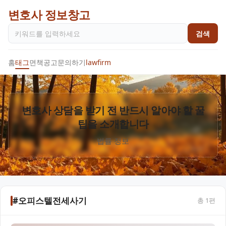
변호사 정보창고
검색
홈
태그
면책공고
문의하기
lawfirm
변호사 상담을 받기 전 반드시 알아야 할 꿀
팁을 소개합니다
법률 정보
#오피스텔전세사기
총
1
편