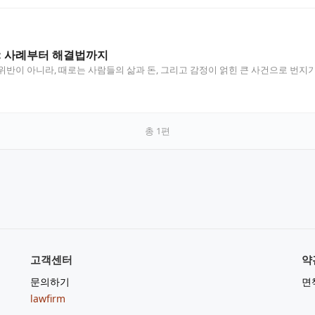
: 사례부터 해결법까지
위반이 아니라, 때로는 사람들의 삶과 돈, 그리고 감정이 얽힌 큰 사건으로 번지기
총
1
편
고객센터
약
문의하기
면
lawfirm