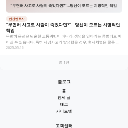
“무면허 사고로 사람이 죽었다면?”…당신이 모르는 치명적인 책임
안산변호사
“무면허 사고로 사람이 죽었다면?”…당신이 모르는 치명적인
책임
무면허 운전은 단순한 교통위반이 아니라, 생명을 앗아가는 중범죄로 이
어질 수 있습니다. 특히 사망사고가 발생했을 경우, 형사처벌은 물론 민
2025.05.16
사책임, 보험 미적용 등 복잡한 법률 문제…
총
1
편
블로그
홈
전체 글
태그
사이트맵
고객센터