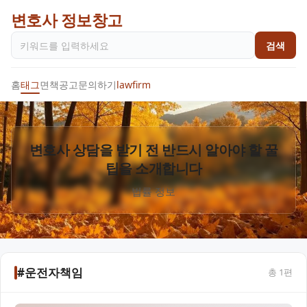
변호사 정보창고
검색
홈
태그
면책공고
문의하기
lawfirm
변호사 상담을 받기 전 반드시 알아야 할 꿀
팁을 소개합니다
법률 정보
#운전자책임
총
1
편