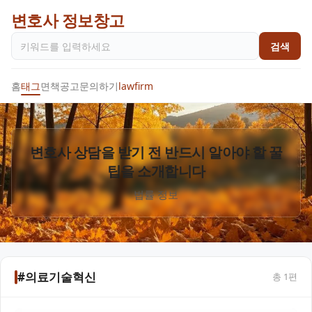
변호사 정보창고
검색
홈
태그
면책공고
문의하기
lawfirm
변호사 상담을 받기 전 반드시 알아야 할 꿀
팁을 소개합니다
법률 정보
#의료기술혁신
총
1
편