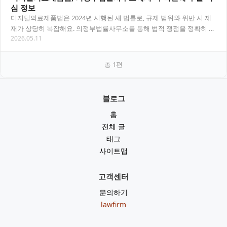
심 정보
디지털의료제품법은 2024년 시행된 새 법률로, 규제 범위와 위반 시 제
재가 상당히 복잡해요. 의정부법률사무소를 통해 법적 쟁점을 정확히 파
2026.05.11
악하는 것이 중요합니다. 목차 디지털의료…
총
1
편
블로그
홈
전체 글
태그
사이트맵
고객센터
문의하기
lawfirm