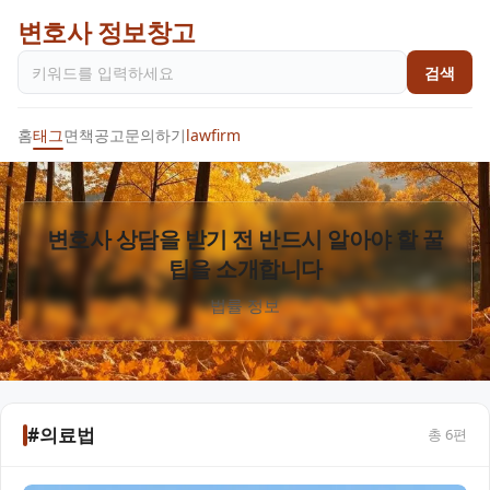
변호사 정보창고
검색
홈
태그
면책공고
문의하기
lawfirm
변호사 상담을 받기 전 반드시 알아야 할 꿀
팁을 소개합니다
법률 정보
#의료법
총
6
편