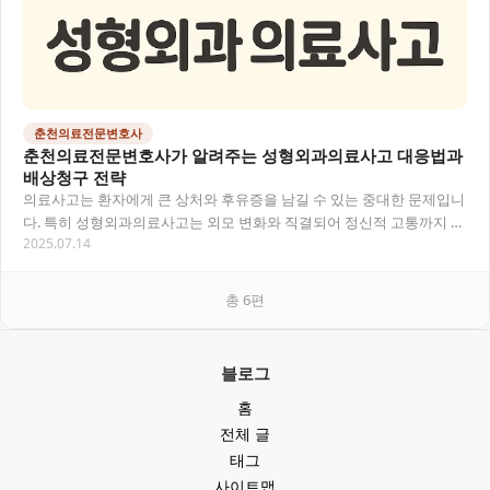
춘천의료전문변호사
춘천의료전문변호사가 알려주는 성형외과의료사고 대응법과
배상청구 전략
의료사고는 환자에게 큰 상처와 후유증을 남길 수 있는 중대한 문제입니
다. 특히 성형외과의료사고는 외모 변화와 직결되어 정신적 고통까지 더
2025.07.14
해질 수 있어 전문적인 법률 대응이 필요해요…
총
6
편
블로그
홈
전체 글
태그
사이트맵