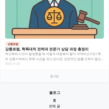
강릉로펌
강릉로펌, 학폭대처 전략과 전문가 상담 과정 총정리
학교폭력 사건이 발생했을 때 어떻게 대응해야 할지 막막하신가요? 특
히 강릉지역에서 학폭 사건을 겪고 있다면, 전문적인 법률 조력이 필요
2025.11.03
합니다. 이 글에서는 강릉로펌을 통한 학폭대처…
총
3
편
블로그
홈
전체 글