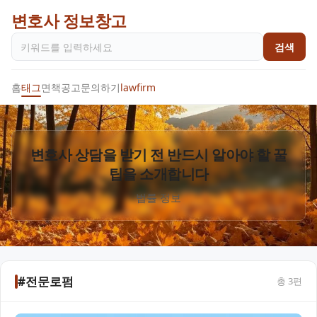
변호사 정보창고
검색
홈
태그
면책공고
문의하기
lawfirm
변호사 상담을 받기 전 반드시 알아야 할 꿀
팁을 소개합니다
법률 정보
#전문로펌
총
3
편