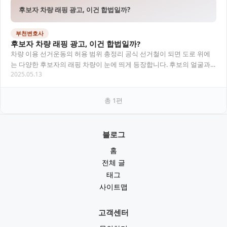
후보자 차량 래핑 광고, 이건 합법일까?
부천변호사
후보자 차량 래핑 광고, 이건 합법일까?
차량 이용 선거운동의 허용 범위 총정리 공식 선거철이 되면 도로 위에
는 다양한 후보자의 래핑 차량이 눈에 띄게 등장합니다. 후보의 얼굴과
2025.05.13
이름, 정당명, 대표 공약이 대형 인쇄물로…
총
1
편
블로그
홈
전체 글
태그
사이트맵
고객센터