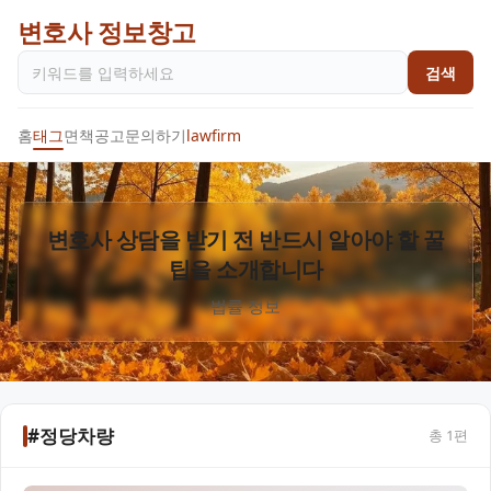
변호사 정보창고
검색
홈
태그
면책공고
문의하기
lawfirm
변호사 상담을 받기 전 반드시 알아야 할 꿀
팁을 소개합니다
법률 정보
#정당차량
총
1
편