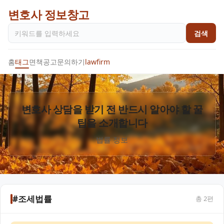
변호사 정보창고
검색
홈
태그
면책공고
문의하기
lawfirm
변호사 상담을 받기 전 반드시 알아야 할 꿀
팁을 소개합니다
법률 정보
#조세법률
총
2
편