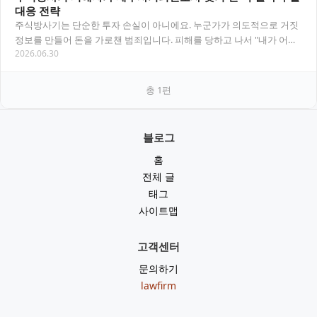
대응 전략
주식방사기는 단순한 투자 손실이 아니에요. 누군가가 의도적으로 거짓
정보를 만들어 돈을 가로챈 범죄입니다. 피해를 당하고 나서 "내가 어리
2026.06.30
석었나"라고 자책하는 분들이 많은데, 그럴…
총
1
편
블로그
홈
전체 글
태그
사이트맵
고객센터
문의하기
lawfirm