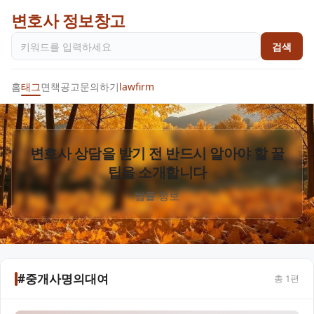
변호사 정보창고
검색
홈
태그
면책공고
문의하기
lawfirm
변호사 상담을 받기 전 반드시 알아야 할 꿀
팁을 소개합니다
법률 정보
#중개사명의대여
총
1
편