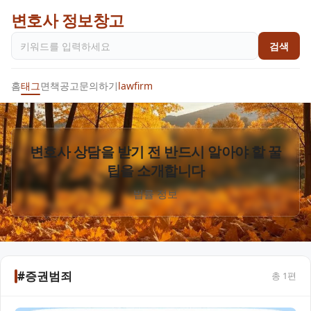
변호사 정보창고
검색
홈
태그
면책공고
문의하기
lawfirm
변호사 상담을 받기 전 반드시 알아야 할 꿀
팁을 소개합니다
법률 정보
#증권범죄
총
1
편