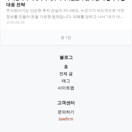
대응 전략
주식방사기는 단순한 투자 손실이 아니에요. 누군가가 의도적으로 거짓
정보를 만들어 돈을 가로챈 범죄입니다. 피해를 당하고 나서 "내가 어리
2026.06.30
석었나"라고 자책하는 분들이 많은데, 그럴…
총
1
편
블로그
홈
전체 글
태그
사이트맵
고객센터
문의하기
lawfirm