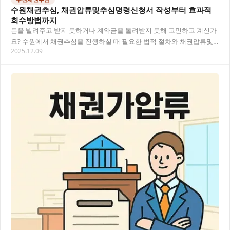
수원채권추심, 채권압류및추심명령신청서 작성부터 효과적
회수방법까지
돈을 빌려주고 받지 못하거나 계약금을 돌려받지 못해 고민하고 계신가
요? 수원에서 채권추심을 진행하실 때 필요한 법적 절차와 채권압류및
2025.12.09
추심명령신청서 작성방법부터 효과적인 채권 회수…