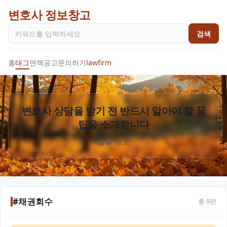
변호사 정보창고
검색
홈
태그
면책공고
문의하기
lawfirm
변호사 상담을 받기 전 반드시 알아야 할 꿀
팁을 소개합니다
법률 정보
#채권회수
총
9
편