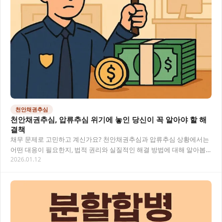
천안채권추심
천안채권추심, 압류추심 위기에 놓인 당신이 꼭 알아야 할 해
결책
채무 문제로 고민하고 계신가요? 천안채권추심과 압류추심 상황에서는
어떤 대응이 필요한지, 법적 권리와 실질적인 해결 방법에 대해 알아봅
2026.01.12
니다. 전문가의 시선에서 바라본 채권추심 대응…