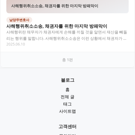
사해행위취소소송, 채권자를 위한 마지막 방패막이
남양주변호사
사해행위취소소송, 채권자를 위한 마지막 방패막이
사해행위란 채무자가 채권자에게 손해를 끼칠 것을 알면서 재산을 빼돌
리는 행위를 말합니다. 사해행위취소소송은 이런 상황에서 채권자가 채
2025.06.10
무자의 재산처분을 무효화해 다시 집행 가능한 상…
총
1
편
블로그
홈
전체 글
태그
사이트맵
고객센터