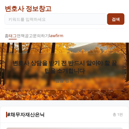
변호사 정보창고
검색
홈
태그
면책공고
문의하기
lawfirm
변호사 상담을 받기 전 반드시 알아야 할 꿀
팁을 소개합니다
법률 정보
#채무자재산은닉
총
1
편