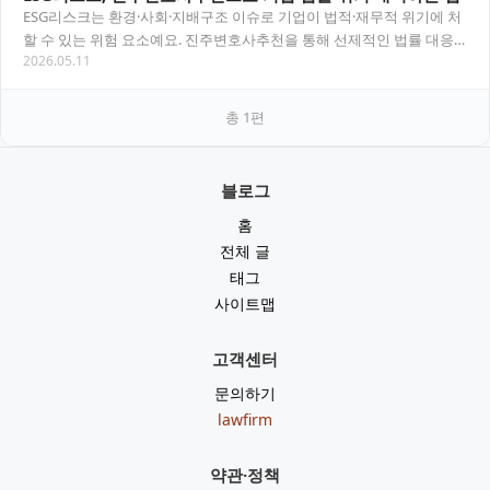
ESG리스크는 환경·사회·지배구조 이슈로 기업이 법적·재무적 위기에 처
할 수 있는 위험 요소예요. 진주변호사추천을 통해 선제적인 법률 대응
2026.05.11
전략을 세우는 방법을 안내해드릴게요. 목…
총
1
편
블로그
홈
전체 글
태그
사이트맵
고객센터
문의하기
lawfirm
약관·정책