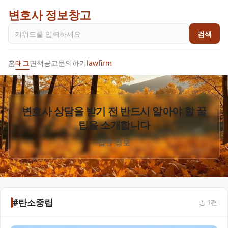
변호사 정보창고
검색
홈
태그
면책공고
문의하기
lawfirm
변호사 상담을 받기 전 반드시 알아야 할 꿀
팁을 소개합니다
법률 정보
#탄소중립
총
1
편