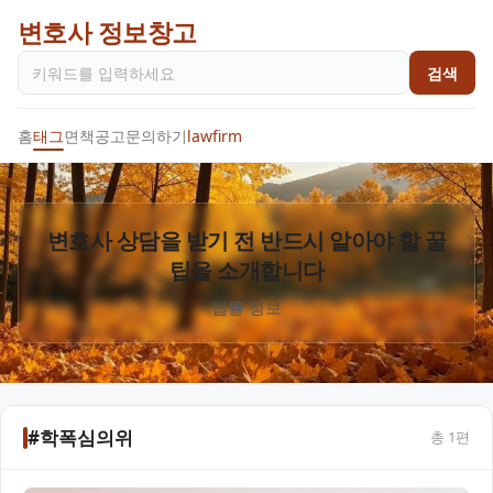
변호사 정보창고
검색
홈
태그
면책공고
문의하기
lawfirm
변호사 상담을 받기 전 반드시 알아야 할 꿀
팁을 소개합니다
법률 정보
#학폭심의위
총
1
편