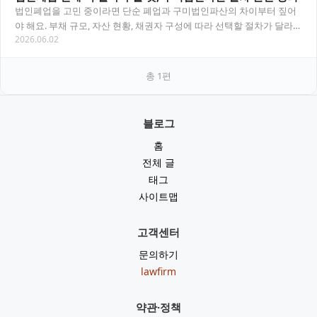
법인폐업을 고민 중이라면 단순 폐업과 구미법인파산의 차이부터 짚어
야 해요. 부채 규모, 자산 현황, 채권자 구성에 따라 선택할 절차가 달라지
2026.06.02
며, 잘못 판단하면 대표자 개인 책임으로…
총
1
편
블로그
홈
전체 글
태그
사이트맵
고객센터
문의하기
lawfirm
약관·정책