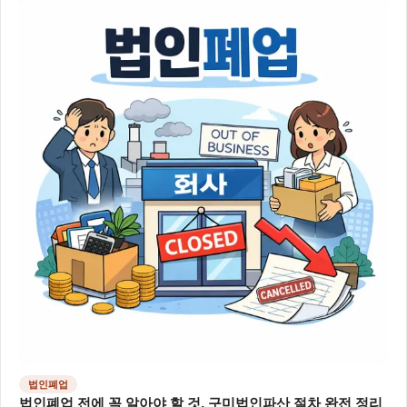
법인폐업
법인폐업 전에 꼭 알아야 할 것, 구미법인파산 절차 완전 정리