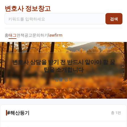
변호사 정보창고
검색
홈
태그
면책공고
문의하기
lawfirm
변호사 상담을 받기 전 반드시 알아야 할 꿀
팁을 소개합니다
법률 정보
#해산등기
총
1
편