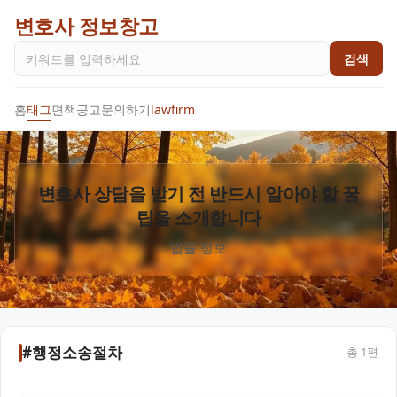
변호사 정보창고
검색
홈
태그
면책공고
문의하기
lawfirm
변호사 상담을 받기 전 반드시 알아야 할 꿀
팁을 소개합니다
법률 정보
#행정소송절차
총
1
편