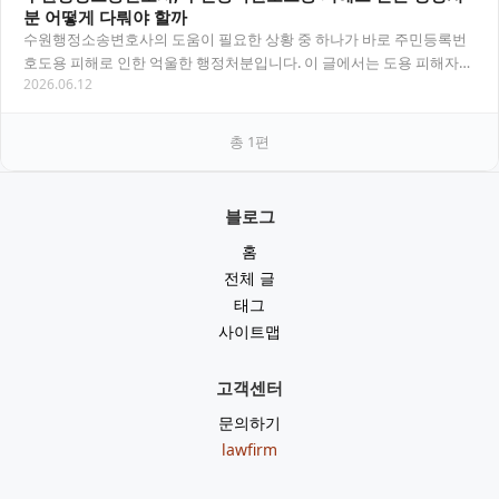
분 어떻게 다뤄야 할까
수원행정소송변호사의 도움이 필요한 상황 중 하나가 바로 주민등록번
호도용 피해로 인한 억울한 행정처분입니다. 이 글에서는 도용 피해자가
2026.06.12
취할 수 있는 법적 대응 전략과 행정소송 절차…
총
1
편
블로그
홈
전체 글
태그
사이트맵
고객센터
문의하기
lawfirm