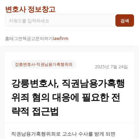
변호사 정보창고
검색
홈
태그
면책공고
문의하기
lawfirm
강릉변호사-직권남용가혹행위죄
2025년 7월 24일
강릉변호사, 직권남용가혹행
위죄 혐의 대응에 필요한 전
략적 접근법
직권남용가혹행위죄로 고소나 수사를 받게 되면 