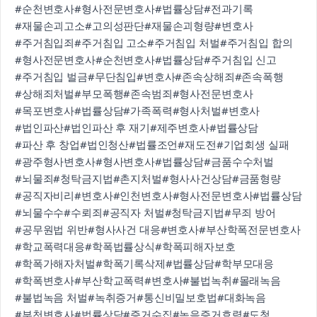
#순천변호사
#형사전문변호사
#법률상담
#전과기록
#재물손괴고소
#고의성판단
#재물손괴형량
#변호사
#주거침입죄
#주거침입 고소
#주거침입 처벌
#주거침입 합의
#형사전문변호사
#순천변호사
#법률상담
#주거침입 신고
#주거침입 벌금
#무단침입
#변호사
#존속상해죄
#존속폭행
#상해죄처벌
#부모폭행
#존속범죄
#형사전문변호사
#목포변호사
#법률상담
#가족폭력
#형사처벌
#변호사
#법인파산
#법인파산 후 재기
#제주변호사
#법률상담
#파산 후 창업
#법인청산
#법률조언
#재도전
#기업회생 실패
#광주형사변호사
#형사변호사
#법률상담
#금품수수처벌
#뇌물죄
#청탁금지법
#촌지처벌
#형사사건상담
#금품형량
#공직자비리
#변호사
#인천변호사
#형사전문변호사
#법률상담
#뇌물수수
#수뢰죄
#공직자 처벌
#청탁금지법
#무죄 방어
#공무원법 위반
#형사사건 대응
#변호사
#부산학폭전문변호사
#학교폭력대응
#학폭법률상식
#학폭피해자보호
#학폭가해자처벌
#학폭기록삭제
#법률상담
#학부모대응
#학폭변호사
#부산학교폭력
#변호사
#불법녹취
#몰래녹음
#불법녹음 처벌
#녹취증거
#통신비밀보호법
#대화녹음
#부천변호사
#법률상담
#증거수집
#녹음증거효력
#도청