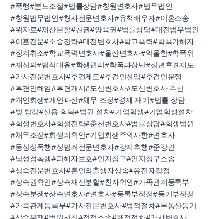
#폭행
#분노조절
#법률상담
#창원변호사
#법무법인
#창원법무법인
#형사전문변호사
#유책배우자
#이혼소송
#위자료
#재산분할
#친권
#양육권
#법률상담
#대전법무법인
#이혼전문
#소송전략
#대전변호사
#학교폭력
#학폭가해자
#징계취소
#학교폭력변호사
#울산변호사
#억울함
#학폭위
#재심의
#법적대응
#학생권리
#학폭과장난
#성년후견제도
#가사전문변호사
#후견제도
#후견인선임
#후견인분쟁
#후견인해임
#후견개시
#도산변호사
#도산변호사 추천
#개인회생
#개인파산
#채무 조정
#경제 재기
#법률 상담
#빚 탕감
#신용 회복
#법원 절차
#기업회생
#기업회생절차
#회생변호사
#회생전략
#춘천변호사
#법률상담
#회생법원
#채무조정
#회생계획안
#기업회생주의사항
#변호사
#동성성폭행
#성범죄전문변호사
#강제추행
#준강간
#남성성폭행
#피해자보호
#인지청구
#인지청구소송
#상속전문변호사
#혼인외출생자상속
#유전자감정
#상속권확인
#상속재산분할
#친자확인
#가족관계등록부
#상속분쟁
#상속변호사
#변호사
#등록부정정
#등기부정정
#가족관계등록부
#가사전문변호사
#법적절차
#부동산등기
#상속분쟁
#법원신청
#정정소송
#행정절차
#가사변호사