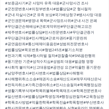
#보증금사기
#군 사망자 유족 대응
#군사망사건 조사
#군전문변호사
#의정부변호사
#법률상담
#군 형사절차
#군내 자살사건
#군 유족 보상
#국가배상청구
#병사사망 대응
#군인권문제
#병영내 폭력
#군사망조사위
#군내 사건 은폐
#무단결근손해배상
#근로계약위반
#무단결근해고요건
#제주변호사
#법률상담
#민사전문변호사
#무단결근증거
#무단결근대응
#민사책임
#근로자권리
#풍기문란죄
#공연음란죄
#통신매체이용음란
#성범죄전문변호사
#법률상담
#목포변호사
#형법245조
#불기소처분
#전과기록 삭제
#형사처벌 절차
#경찰출석
#SNS음란행위
#풍기문란 기준
#성적수치심
#성범죄 대응
#벌금형 영향
#사회적 불이익
#신고대응법
#공연성 요건
#억울한 풍기문란
#남양주변호사
#민사변호사
#법률상담
#사해행위
#사해행위취소소송
#채권자소송
#재산도피
#채무자재산은닉
#전득자취소
#가족간증여취소
#민사소송절차
#학폭행정심판
#생활기록부삭제
#학폭위불복
#학폭재조사
#학폭전문변호사
#일산변호사
#법률상담
#학생징계
#행정심판절차
#교육청심판
#학폭조사방법
#억울한학폭
#학폭진술
#학폭항변
#부산변호사
#형사전문변호사
#법률상담
#명예훼손 실형
#온라인 명예훼손