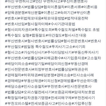
#아산 무면허사고
#안산 무면허사고
#부산이혼변호사
#부산변호사
#법률상담
#협의이혼절차
#이혼서류
#이혼비용
#양육권분쟁
#재산분할
#이혼신고
#숙려기간
#부산이혼
#변호사
#위법체포대응
#체포대응방법
#법적대응전략
#변호사선임
#형사절차이해
#수사기관대응법
#형사피의자권리
#특수절도죄
#특수절도처벌
#특수절도 초범
#특수절도 실형
#합동절도
#야간절도
#형사사건 대응
#부산변호사
#형사변호사
#법률상담
#형사전문변호사
#변호사
#부산절도
#범일동 특수절도
#투자사기고소
#사기죄
#형사고소
#가상자산사기
#주식리딩방사기
#부동산투자사기
#부산변호사
#법률상담
#피해금환수
#사기입증자료
#고소절차
#배당이의소송
#배당기일
#배당이의신청
#부동산경매
#민사전문변호사
#의정부변호사
#법률상담
#채권순위
#경매절차
#허위채권
#배당분쟁
#경매소송
#민사소송사례
#경매배당
#부동산채권
#이의신청
#경매법률
#우선순위다툼
#배당소송
#민사소송절차
#부천변호사
#민사전문변호사
#법률상담
#오피스텔전세사기
#보증금피해
#임대차보호법
#확정일자
#임차권등기명령
#전세피해구제
#부천전세사기
#부천오피스텔
#전세보증금사고
#민사소송
#가압류신청