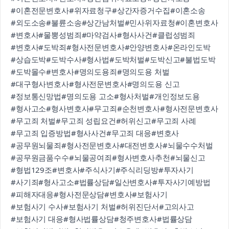
#이혼전문변호사
#위자료청구
#상간자증거수집
#이혼소송
#외도소송
#불륜소송
#상간남처벌
#민사위자료청
#이혼변호사
#변호사
#물뽕성범죄
#마약검사
#형사사건
#클럽성범죄
#변호사
#도박죄
#형사전문변호사
#안양변호사
#온라인도박
#상습도박
#도박수사
#형사법
#도박처벌
#도박신고
#불법도박
#도박몰수
#변호사
#명의도용죄
#명의도용 처벌
#대구형사변호사
#형사전문변호사
#명의도용 신고
#정보통신망법
#명의도용 고소
#형사처벌
#개인정보도용
#형사고소
#형사변호사
#무고죄
#순천변호사
#형사전문변호사
#무고죄 처벌
#무고죄 성립요건
#허위신고
#무고죄 사례
#무고죄 입증방법
#형사사건
#무고죄 대응
#변호사
#공무원뇌물죄
#형사전문변호사
#대전변호사
#뇌물수수처벌
#공무원금품수수
#뇌물공여죄
#형사변호사추천
#뇌물신고
#형법129조
#변호사
#주식사기
#주식리딩방
#투자사기
#사기죄
#형사고소
#법률상담
#일산변호사
#투자사기예방법
#피해자대응
#형사전문상담
#변호사
#보험사기
#보험사기 수사
#보험사기 처벌
#허위진단서
#고의사고
#보험사기 대응
#형사법률상담
#청주변호사
#법률상담