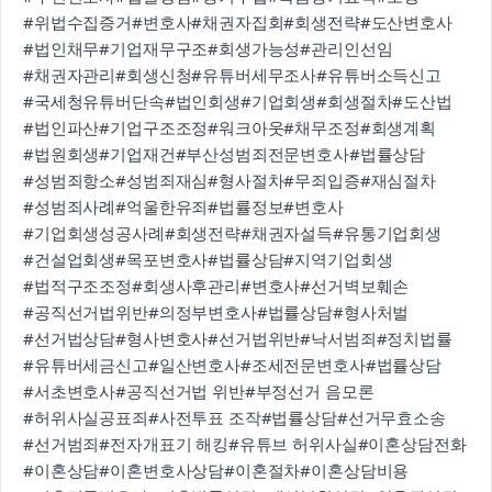
#위법수집증거
#변호사
#채권자집회
#회생전략
#도산변호사
#법인채무
#기업재무구조
#회생가능성
#관리인선임
#채권자관리
#회생신청
#유튜버세무조사
#유튜버소득신고
#국세청유튜버단속
#법인회생
#기업회생
#회생절차
#도산법
#법인파산
#기업구조조정
#워크아웃
#채무조정
#회생계획
#법원회생
#기업재건
#부산성범죄전문변호사
#법률상담
#성범죄항소
#성범죄재심
#형사절차
#무죄입증
#재심절차
#성범죄사례
#억울한유죄
#법률정보
#변호사
#기업회생성공사례
#회생전략
#채권자설득
#유통기업회생
#건설업회생
#목포변호사
#법률상담
#지역기업회생
#법적구조조정
#회생사후관리
#변호사
#선거벽보훼손
#공직선거법위반
#의정부변호사
#법률상담
#형사처벌
#선거법상담
#형사변호사
#선거법위반
#낙서범죄
#정치법률
#유튜버세금신고
#일산변호사
#조세전문변호사
#법률상담
#서초변호사
#공직선거법 위반
#부정선거 음모론
#허위사실공표죄
#사전투표 조작
#법률상담
#선거무효소송
#선거범죄
#전자개표기 해킹
#유튜브 허위사실
#이혼상담전화
#이혼상담
#이혼변호사상담
#이혼절차
#이혼상담비용