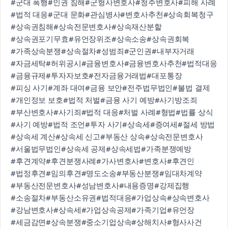
#군대 폭행
#인권 침해
#군형사변호사
#청주변호사
#피해 사례
#법적 대응
#군대 문화
#관심병사
#변호사추천
#상속회복청구
#상속권침해
#상속전문변호사
#상속재산분할
#상속권포기무효
#유언장위조
#상속소송
#상속권회복
#가족상속분쟁
#상속절차
#성범죄
#군인권
#내부자거래
#자금세탁
#허위공시
#금융변호사
#금융변호사추천
#법적대응
#금융규제
#투자자보호
#전자금융거래법
#대포통장
#피싱 사기
#계좌 대여
#금융 보안
#전주법무법인
#불법 결제
#개인정보 보호
#법적 처벌
#금융 사기 예방
#사기방조죄
#부산변호사
#사기죄
#법적 대응
#처벌 사례
#형법
#법률 상식
#사기 예방
#법적 조언
#투자 사기
#상속세
#증여세
#절세 방법
#상속세 계산
#상속세 신고
#부동산 상속
#상속전문변호사
#서울법무법인
#상속세 공제
#상속세법
#가족분쟁예방
#후견계약
#후견분쟁사례
#가사변호사
#변호사
#후견인
#법정후견
#임의후견
#명도소송
#부동산분쟁
#임대차계약
#부동산전문변호사
#성남변호사
#내용증명
#강제집행
#소송절차
#부동산소유권
#법적대응
#가업상속
#상속변호사
#강남변호사
#상속세
#가업상속공제
#가족기업
#유언장
#세금감면
#상속분쟁
#중소기업상속
#상해치사
#형사사건