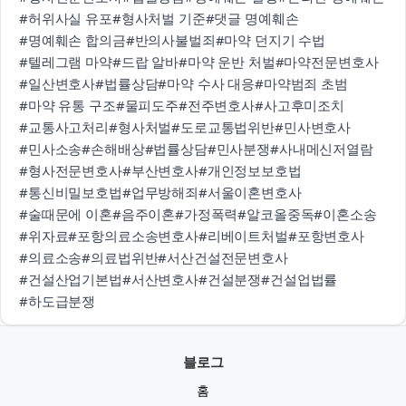
#허위사실 유포
#형사처벌 기준
#댓글 명예훼손
#명예훼손 합의금
#반의사불벌죄
#마약 던지기 수법
#텔레그램 마약
#드랍 알바
#마약 운반 처벌
#마약전문변호사
#일산변호사
#법률상담
#마약 수사 대응
#마약범죄 초범
#마약 유통 구조
#물피도주
#전주변호사
#사고후미조치
#교통사고처리
#형사처벌
#도로교통법위반
#민사변호사
#민사소송
#손해배상
#법률상담
#민사분쟁
#사내메신저열람
#형사전문변호사
#부산변호사
#개인정보보호법
#통신비밀보호법
#업무방해죄
#서울이혼변호사
#술때문에 이혼
#음주이혼
#가정폭력
#알코올중독
#이혼소송
#위자료
#포항의료소송변호사
#리베이트처벌
#포항변호사
#의료소송
#의료법위반
#서산건설전문변호사
#건설산업기본법
#서산변호사
#건설분쟁
#건설업법률
#하도급분쟁
블로그
홈