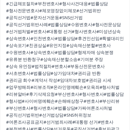
#긴급체포절차
#부천변호사
#형사사건대응
#법률상담
#형사전문변호사
#체포영장없이체포
#선거법위반
#공직선거법
#문자선거운동
#SNS선거법
#공직선거법위반사례
#법률상담
#수원변호사
#형사전문상담
#선거법처벌
#변호사
#대통령 선거
#형사변호사
#미성년상속
#상속변호사
#인천변호사
#법률상담
#후견인선임
#특별대리인
#상속포기
#친권상실
#유언지정
#상속재산분할
#변호사
#수원변호사
#상속변호사
#법률상담
#형제자매 상속분쟁
#유류분 반환청구
#상속재산분할소송
#기여분 주장
#상속 유언장
#법적절차
#변호사
#부동산전문변호사
#서초변호사
#법률상담
#상가임대차
#권리금 반환
#권리금 회수
#계약서 작성
#임대차보호법
#권리금 시세
#업무방해죄
#리뷰조작
#온라인명예훼손
#모욕죄
#형사처벌
#리뷰알바
#후기삭제요청
#부산변호사
#형사변호사
#법률상담
#형사법
#사이버명예훼손
#손해배상청구
#변호사
#부산리뷰
#부산변호사
#형사변호사
#법률상담
#가짜여론조사처벌
#공직선거법위반
#선거법상담
#SNS허위정보
#여론조사공표금지
#선거범죄사례
#대통령 선거
#변호사
#부천변호사
#법률상담
#선거운동
#공직선거법
#후보자광고