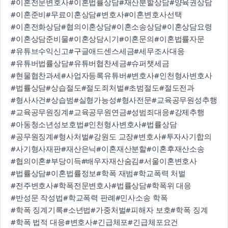
#이혼전문변호사
#이혼법률상담
#재산분할상담
#양육권상담
#이혼준비
#무료이혼상담
#변호사
#이혼변호사선택
#이혼전화상담
#협의이혼상담
#이혼소송상담
#이혼상담요령
#이혼상담준비물
#이혼상담시기
#이혼문의
#이혼법률자문
#유튜브수익신고
#구글애드센스세금
#세무조사대응
#유튜버법률상담
#유튜버협찬세금
#슈퍼챗세금
#현물협찬과세
#사업자등록유튜버
#변호사
#인천형사변호사
#법률상담
#상습절도
#절도죄처벌
#초범절도
#절도전과
#형사사건
#상습범
#실형가능성
#형사전문
#교육공무원성추행
#교육공무원징계
#교육공무원연금
#성범죄대응
#강제추행
#아동청소년성보호법
#인천형사변호사
#법률상담
#공무원징계
#형사처벌
#강원도 교장
#변호사
#투자사기합의
#사기형사재판
#재산은닉
#이혼재산분할
#이혼후재산소송
#협의이혼
#부당이득
#배우자재산숨김
#서울이혼변호사
#법률상담
#이혼법률정보
#학폭 재범
#학교폭력 처벌
#전주변호사
#학폭전문변호사
#법률상담
#학폭위 대응
#반성문 작성법
#학교폭력 판례
#민사소송 학폭
#학폭 징계기록
#소년법
#가중처벌
#피해자 보호
#학폭 징계
#학폭 법적 대응
#변호사
#긴급체포
#긴급체포요건