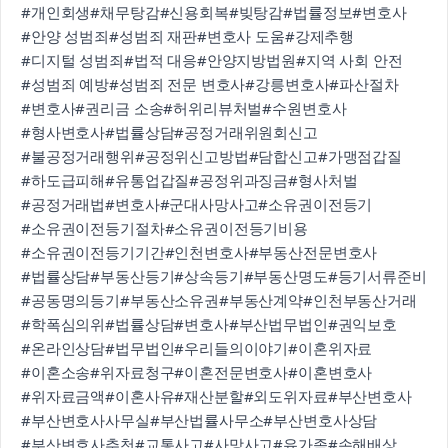
#개인회생
#채무탕감
#신용회복
#빚탕감
#법률정보
#변호사
#안양 성범죄
#성범죄 재판
#변호사 도움
#강제추행
#디지털 성범죄
#법적 대응
#안양지방법원
#지역 사회 안전
#성범죄 예방
#성범죄 전문 변호사
#강릉변호사
#파산절차
#변호사
#권리금 소송
#허위리뷰처벌
#수원변호사
#형사변호사
#법률상담
#공정거래위원회신고
#불공정거래행위
#공정위신고방법
#담합신고
#가맹점갑질
#하도급피해
#유통업갑질
#공정위과징금
#형사처벌
#공정거래법
#변호사
#군대사망사고
#소유권이전등기
#소유권이전등기절차
#소유권이전등기비용
#소유권이전등기기간
#인천변호사
#부동산전문변호사
#법률상담
#부동산등기
#상속등기
#부동산명도
#등기서류준비
#공동명의등기
#부동산소유권
#부동산계약
#인천부동산거래
#학폭심의위
#법률상담
#변호사
#부산법무법인
#권익보호
#온라인상담
#법무법인
#우리들의이야기
#이혼위자료
#이혼소송
#위자료청구
#이혼전문변호사
#이혼변호사
#위자료금액
#이혼사유
#재산분할
#외도위자료
#부산변호사
#부산변호사사무실
#부산법률사무소
#부산변호사상담
#부산변호사추천
#교통사고
#사망사고
#유가족
#손해배상