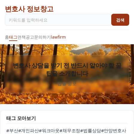
변호사 정보창고
검색
홈
태그
면책공고
문의하기
lawfirm
변호사 상담을 받기 전 반드시 알아야 할 꿀
팁을 소개합니다
법률 정보
태그 모아보기
#부산
#개인파산
#워크아웃
#채무조정
#법률상담
#안양변호사