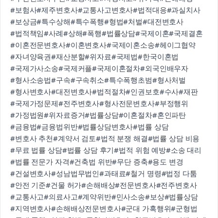
#보험사
#제주변호사
#교통사고변호사
#법적대응
#과실치사
#보상금
#특수상해
#특수폭행
#형법
#처벌
#대전변호사
#법적책임
#사례
#상해
#폭행
#법률상담
#국제이혼
#국제결혼
#이혼전문변호사
#이혼변호사
#국제이혼소송
#헤이그협약
#자녀양육권
#재산분할
#위자료
#국제법
#한국이혼법
#국제가사소송
#국제커플
#국제이혼절차
#외국인배우자
#형사소송법
#구속
#구속취소
#특수폭행초범
#형사처벌
#형사변호사
#대전변호사
#법적절차
#인권보호
#수사
#재판
#국제가정문제
#전주변호사
#형사전문변호사
#부정행위
#가정법원
#위자료증거
#법률상담
#이혼절차
#혼인파탄
#금융법
#금융법위반
#법률상담변호사
#법률 상담
#변호사 추천
#계약서 검토
#법적 분쟁 해결
#법률 상담 비용
#무료 법률 상담
#법률 상담 후기
#법적 위험 예방
#소송 대리
#법률 전문가 자격
#건축법 위반
#무단 증축
#용도 변경
#건설변호사
#성남법무법인
#과태료
#철거 명령
#법정 다툼
#안전 기준
#건물 허가
#손해배상
#전문변호사
#전주변호사
#교통사고
#의료사고
#계약위반
#민사소송
#보상
#법률상담
#지역변호사
#손해배상전문변호사
#군대 가혹행위
#군형법