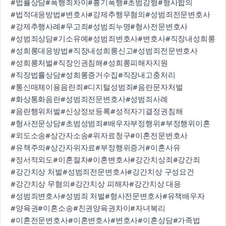
#법률상담
#폭행죄차이
#흉기폭행
#초범감형
#형사합의
#법적대응방법
#변호사
#강제추행무혐의
#성범죄전문변호사
#강제추행사례
#무고죄
#성범죄누명
#형사전문변호사
#성범죄상담
#기소유예
#성범죄변호사
#변호사
#직장내성희롱
#성희롱대응방법
#직장내성희롱신고
#성범죄전문변호사
#성희롱처벌
#직장인권침해
#성희롱피해자지원
#직장법률상담
#성희롱증거수집
#직장내고충처리
#통신매체이용음란죄
#디지털성범죄
#음란문자처벌
#화상통화음란
#성범죄전문변호사
#성범죄사례
#음란행위처벌
#신상정보등록
#성적자기결정권침해
#형사전문상담
#초범성범죄
#배우자부정행위
#부정행위이혼
#외도소송
#상간자소송
#위자료청구
#이혼전문변호사
#유책주의
#상간자위자료
#부정행위증거
#이혼사유
#정서적외도
#이혼절차
#이혼변호사
#강간치상죄
#강간죄
#강간치상 처벌
#성범죄전문변호사
#강간치상 구성요건
#강간치상 무혐의
#강간치상 피해자
#강간치상 대응
#성범죄변호사
#성범죄 처벌
#형사전문변호사
#유책배우자
#양육권
#이혼소송
#친권양육권차이
#자녀복리
#이혼전문변호사
#이혼변호사
#변호사
#이혼상담
#가족법