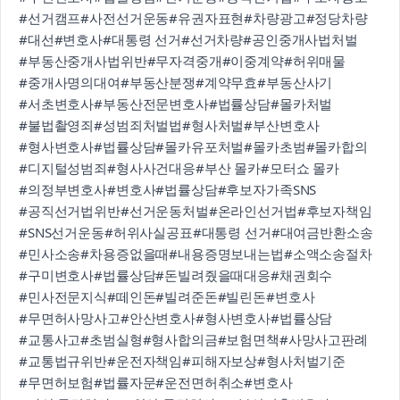
#선거캠프
#사전선거운동
#유권자표현
#차량광고
#정당차량
#대선
#변호사
#대통령 선거
#선거차량
#공인중개사법처벌
#부동산중개사법위반
#무자격중개
#이중계약
#허위매물
#중개사명의대여
#부동산분쟁
#계약무효
#부동산사기
#서초변호사
#부동산전문변호사
#법률상담
#몰카처벌
#불법촬영죄
#성범죄처벌법
#형사처벌
#부산변호사
#형사변호사
#법률상담
#몰카유포처벌
#몰카초범
#몰카합의
#디지털성범죄
#형사사건대응
#부산 몰카
#모터쇼 몰카
#의정부변호사
#변호사
#법률상담
#후보자가족SNS
#공직선거법위반
#선거운동처벌
#온라인선거법
#후보자책임
#SNS선거운동
#허위사실공표
#대통령 선거
#대여금반환소송
#민사소송
#차용증없을때
#내용증명보내는법
#소액소송절차
#구미변호사
#법률상담
#돈빌려줬을때대응
#채권회수
#민사전문지식
#떼인돈
#빌려준돈
#빌린돈
#변호사
#무면허사망사고
#안산변호사
#형사변호사
#법률상담
#교통사고
#초범실형
#형사합의금
#보험면책
#사망사고판례
#교통법규위반
#운전자책임
#피해자보상
#형사처벌기준
#무면허보험
#법률자문
#운전면허취소
#변호사