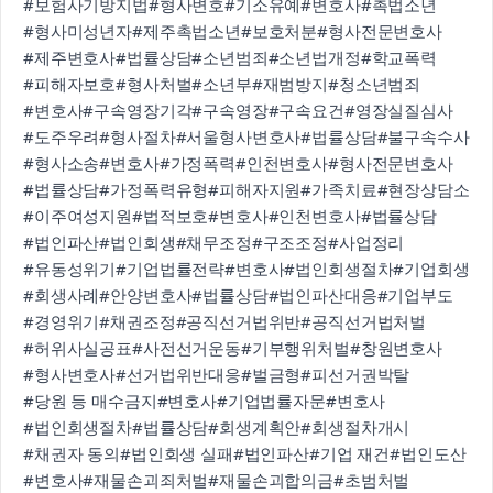
#보험사기방지법
#형사변호
#기소유예
#변호사
#촉법소년
#형사미성년자
#제주촉법소년
#보호처분
#형사전문변호사
#제주변호사
#법률상담
#소년범죄
#소년법개정
#학교폭력
#피해자보호
#형사처벌
#소년부
#재범방지
#청소년범죄
#변호사
#구속영장기각
#구속영장
#구속요건
#영장실질심사
#도주우려
#형사절차
#서울형사변호사
#법률상담
#불구속수사
#형사소송
#변호사
#가정폭력
#인천변호사
#형사전문변호사
#법률상담
#가정폭력유형
#피해자지원
#가족치료
#현장상담소
#이주여성지원
#법적보호
#변호사
#인천변호사
#법률상담
#법인파산
#법인회생
#채무조정
#구조조정
#사업정리
#유동성위기
#기업법률전략
#변호사
#법인회생절차
#기업회생
#회생사례
#안양변호사
#법률상담
#법인파산대응
#기업부도
#경영위기
#채권조정
#공직선거법위반
#공직선거법처벌
#허위사실공표
#사전선거운동
#기부행위처벌
#창원변호사
#형사변호사
#선거법위반대응
#벌금형
#피선거권박탈
#당원 등 매수금지
#변호사
#기업법률자문
#변호사
#법인회생절차
#법률상담
#회생계획안
#회생절차개시
#채권자 동의
#법인회생 실패
#법인파산
#기업 재건
#법인도산
#변호사
#재물손괴죄처벌
#재물손괴합의금
#초범처벌