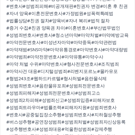
#변호사
#성범죄피해
#비공개재판
#친권자 변경
#이혼 후 친권
#자녀 양육
#이혼전문변호사
#가정법원
#성폭력특례법
#법률상담
#친권 절차
#양육비
#자녀 복리
#법적 절차
#증거 수집
#친권 양육권 차이
#이혼변호사
#부산법무법인
#성범죄변호사
#변호사
#청소년마약
#마약처벌
#마약예방교육
#마약전문변호사
#미성년자마약
#마약중독
#마약관련법
#마약재범
#SNS마약
#마약유통경로
#마약변호사
#마약대량범
#마약범죄
#마약전문변호사
#마약유통
#마약수사
#마약 처벌 수위
#마약변호사
#형사전문변호사
#조직범죄
#마약사건 대응
#디지털성범죄
#리벤지포르노
#몰카유포
#형법243조
#웹하드카르텔
#형사처벌
#음란물삭제
#성범죄변호사
#음란물유포죄
#성범죄전문변호사
#성범죄피해자
#성범죄전문변호사
#성범죄고소
#성범죄2차피해
#성범죄신고
#성범죄입증
#피해자보호
#성범죄트라우마
#법률조력
#피해자지원
#성범죄변호사
#변호사
#공중밀집장소추행
#성범죄변호사
#지하철성추행
#버스성추행
#공연장성범죄
#성범죄처벌
#성범죄자신상등록
#성추행변호사
#성범죄대응
#억울한성범죄
#강제추행