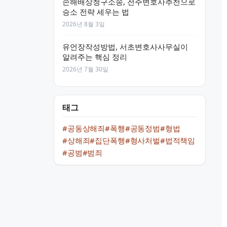
손해배상청구소송, 전주변호사추천으로
승소 전략 세우는 법
2026년 8월 3일
유언장작성방법, 서초변호사사무실이
알려주는 핵심 정리
2026년 7월 30일
태그
#공동상해죄
#폭행
#공동정범
#형법
#상해죄
#집단폭행
#형사처벌
#법적책임
#공범
#범죄