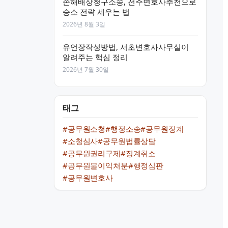
손해배상청구소송, 전주변호사추천으로
승소 전략 세우는 법
2026년 8월 3일
유언장작성방법, 서초변호사사무실이
알려주는 핵심 정리
2026년 7월 30일
태그
#공무원소청
#행정소송
#공무원징계
#소청심사
#공무원법률상담
#공무원권리구제
#징계취소
#공무원불이익처분
#행정심판
#공무원변호사