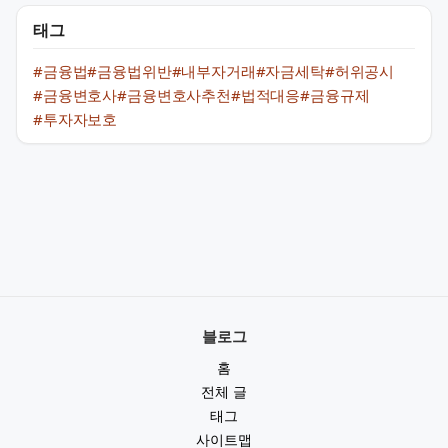
태그
#금융법
#금융법위반
#내부자거래
#자금세탁
#허위공시
#금융변호사
#금융변호사추천
#법적대응
#금융규제
#투자자보호
블로그
홈
전체 글
태그
사이트맵